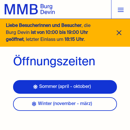
Liebe Besucherinnen und Besucher
, die
M
Burg Devín
ist von 10:00 bis 19:00 Uhr
geöffnet
, letzter Einlass um
18:15 Uhr
.
Öffnungszeiten
Sommer (april - oktober)
Winter (november - märz)