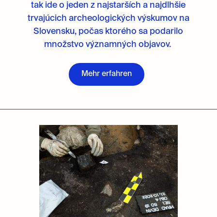
tak ide o jeden z najstarších a najdlhšie
trvajúcich archeologických výskumov na
Slovensku, počas ktorého sa podarilo
množstvo významných objavov.
Mehr erfahren