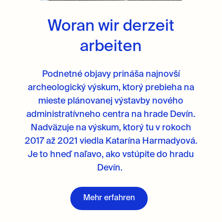
Woran wir derzeit
arbeiten
Podnetné objavy prináša najnovší
archeologický výskum, ktorý prebieha na
mieste plánovanej výstavby nového
administratívneho centra na hrade Devín.
Nadväzuje na výskum, ktorý tu v rokoch
2017 až 2021 viedla Katarína Harmadyová.
Je to hneď naľavo, ako vstúpite do hradu
Devín.
Mehr erfahren