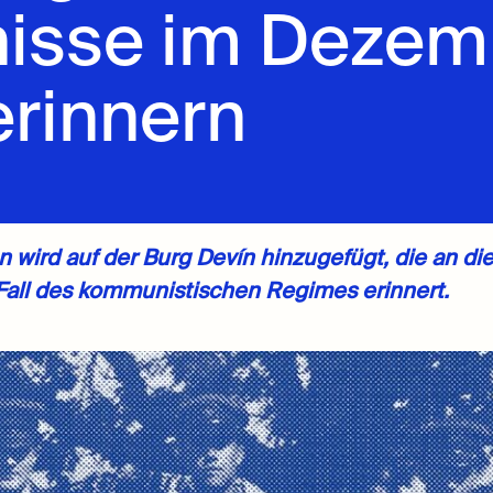
nisse im Dezem
erinnern
tion wird auf der Burg Devín hinzugefügt, die an 
ll des kommunistischen Regimes erinnert.