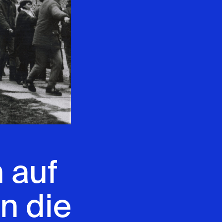
n auf
n die