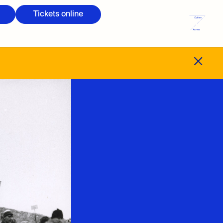
Tickets online
M