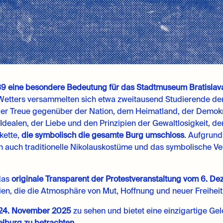
989 eine besondere Bedeutung für das Stadtmuseum Bratisla
Wetters versammelten sich etwa zweitausend Studierende der 
r Treue gegenüber der Nation, dem Heimatland, der Demokrat
dealen, der Liebe und den Prinzipien der Gewaltlosigkeit, der
kette,
die symbolisch die gesamte Burg umschloss
. Aufgrun
 auch traditionelle Nikolauskostüme und das symbolische Ver
das
originale Transparent der Protestveranstaltung vom 6. D
ien, die die Atmosphäre von Mut, Hoffnung und neuer Freiheit 
s 24. November 2025
zu sehen und bietet eine einzigartige Ge