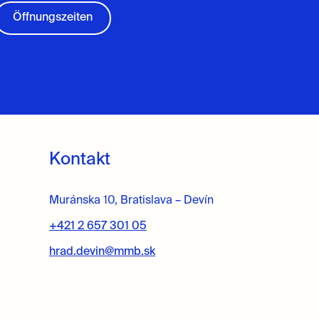
Öffnungszeiten
Kontakt
Muránska 10, Bratislava – Devín
+421 2 657 301 05
hrad.devin@mmb.sk