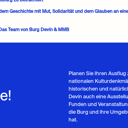
elburg zu betrachten
.
 dem Geschichte mit Mut, Solidarität und dem Glauben an ein
, Das Team von Burg Devín & MMB
Planen Sie Ihren Ausflug
nationalen Kulturdenkmä
historischen und natürli
e!
Devín auch eine Ausstell
Funden und Veranstaltung
die Burg und ihre Umgebun
hat.