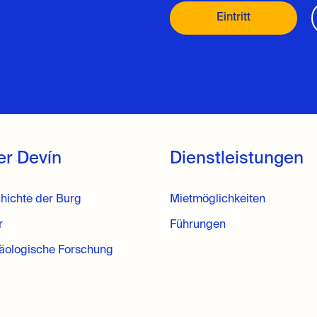
Eintritt
er Devín
Dienstleistungen
hichte der Burg
Mietmöglichkeiten
r
Führungen
äologische Forschung