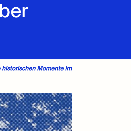
ber
die historischen Momente im