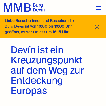
Liebe Besucherinnen und Besucher
, die
M
Burg Devín
ist von 10:00 bis 19:00 Uhr
geöffnet
, letzter Einlass um
18:15 Uhr
.
Devín ist ein
Kreuzungspunkt
auf dem Weg zur
Entdeckung
Europas