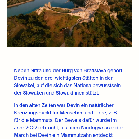
Neben Nitra und der Burg von Bratislava gehört
Devín zu den drei wichtigsten Stätten in der
Slowakei, auf die sich das Nationalbewusstsein
der Slowaken und Slowakinnen stützt.
In den alten Zeiten war Devín ein natürlicher
Kreuzungspunkt für Menschen und Tiere, z. B.
für die Mammuts. Der Beweis dafür wurde im
Jahr 2022 erbracht, als beim Niedrigwasser der
March bei Devín ein Mammutzahn entdeckt