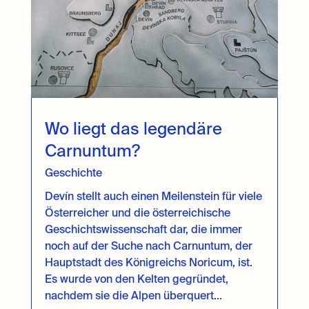
Wo liegt das legendäre
Carnuntum?
Geschichte
Devín stellt auch einen Meilenstein für viele
Österreicher und die österreichische
Geschichtswissenschaft dar, die immer
noch auf der Suche nach Carnuntum, der
Hauptstadt des Königreichs Noricum, ist.
Es wurde von den Kelten gegründet,
nachdem sie die Alpen überquert...