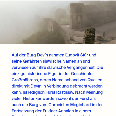
Auf der Burg Devín nahmen Ľudovít Štúr und
seine Gefährten slawische Namen an und
verwiesen auf ihre slawische Vergangenheit. Die
einzige historische Figur in der Geschichte
Großmährens, deren Name anhand von Quellen
direkt mit Devín in Verbindung gebracht werden
kann, ist lediglich Fürst Rastislav. Nach Meinung
vieler Historiker werden sowohl der Fürst als
auch die Burg vom Chronisten Meginhard in der
Fortsetzung der Fuldaer Annalen in einem