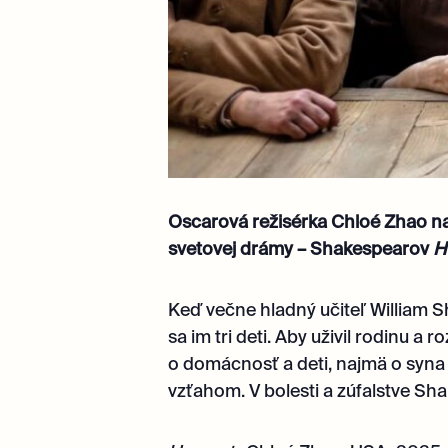
Oscarová režisérka Chloé Zhao nato
svetovej drámy – Shakespearov
H
Keď večne hladný učiteľ William 
sa im tri deti. Aby uživil rodinu a 
o domácnosť a deti, najmä o syna
vzťahom. V bolesti a zúfalstve Sha