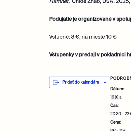
Hamnet,
Chloé Zhao, USA, 2025,
Podujatie je organizované v spolu
Vstupné: 8 €, na mieste 10 €
Vstupenky v predaji v pokladnici 
PODROB
Pridať do kalendára
Dátum:
16 júla
Čas:
20:30 - 23
Cena:
8€ - 10€