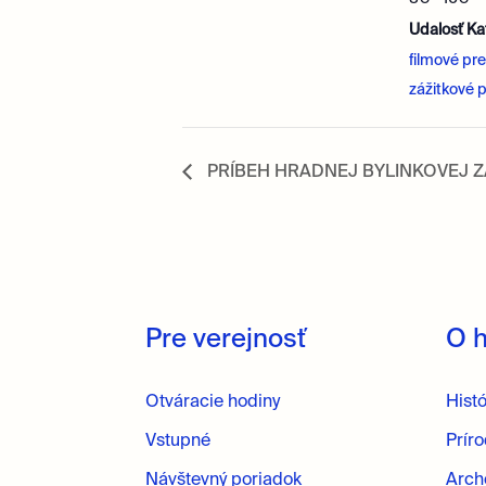
Udalosť Ka
filmové pr
zážitkové 
PRÍBEH HRADNEJ BYLINKOVEJ ZÁH
Pre verejnosť
O 
Otváracie hodiny
Hist
Vstupné
Prír
Návštevný poriadok
Arch