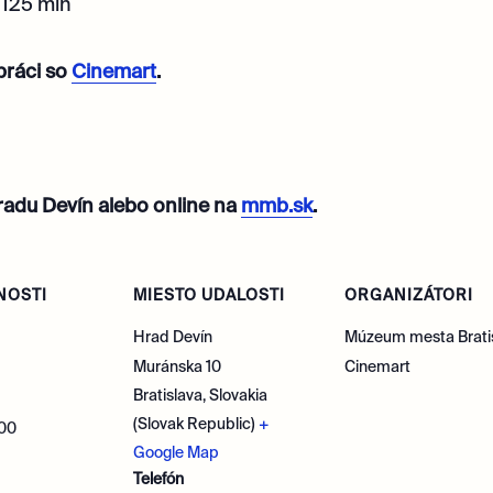
 125 min
práci so
Cinemart
.
hradu Devín alebo online na
mmb.sk
.
NOSTI
MIESTO UDALOSTI
ORGANIZÁTORI
Hrad Devín
Múzeum mesta Brati
Muránska 10
Cinemart
Bratislava
,
Slovakia
(Slovak Republic)
+
:00
Google Map
Telefón