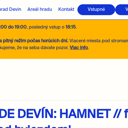
hrad Devín
Areál hradu
Kontakt
Vstupné
V
:00 do 19:00
, posledný vstup o
18:15
.
 pitný režim počas horúcich dní.
Viaceré miesta pod stroma
kujeme, že na seba dávate pozor.
Viac info
.
E DEVÍN: HAMNET // f