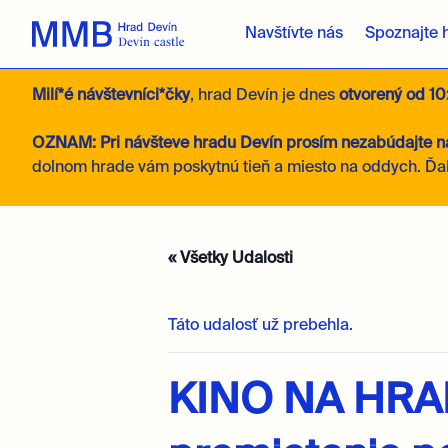
Navštívte nás
Spoznajte 
Milí*é návštevníci*čky
, hrad Devín je dnes
otvorený
od 10
OZNAM: Pri návšteve hradu Devín prosím nezabúdajte na
dolnom hrade vám poskytnú tieň a miesto na oddych. Ďa
« Všetky Udalosti
Táto udalosť už prebehla.
KINO NA HRAD