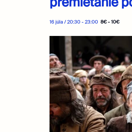
premietanie p
16 júla / 20:30
-
23:00
8€ - 10€