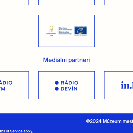
Mediálni partneri
©2024 Múzeum mesta
rms of Service
apply.