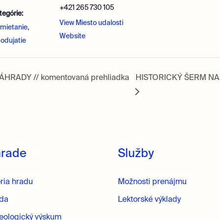
+421 265 730 105
tegórie:
View Miesto udalosti
emietanie
,
Website
podujatie
RADY // komentovaná prehliadka
HISTORICKÝ ŠERM NA H
hrade
Služby
ória hradu
Možnosti prenájmu
oda
Lektorské výklady
eologický výskum