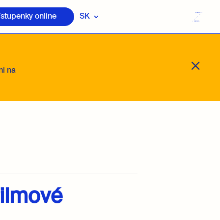
stupenky online
SK
M
mi na
ilmové