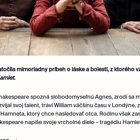
čila mimoriadny príbeh o láske a bolesti, z ktorého vzi
amlet
.
Shakespeare spozná slobodomyseľnú Agnes, zrodí sa me
rozvíjal svoj talent, trávi William väčšinu času v Londýne,
 Hamneta, ktorý chce nasledovať otca.
Rodinu však zas
kespeare napíše svoje vrcholné dielo – tragédiu Hamlet,