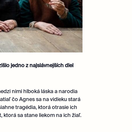
šlo jedno z najslávnejších diel
dzi nimi hlboká láska a narodia
 zatiaľ čo Agnes sa na vidieku stará
iahne tragédia, ktorá otrasie ich
 ktorá sa stane liekom na ich žiaľ.