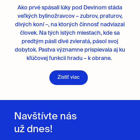
Ako prvé spásali lúky pod Devínom stáda
veľkých bylinožravcov – zubrov, praturov,
divých koní –, na ktorých činnosť nadviazal
človek. Na tých istých miestach, kde sa
predtým pásli divé zvieratá, pásol svoj
dobytok. Pastva významne prispievala aj ku
kľúčovej funkcii hradu – k obrane.
Zistiť viac
Navštívte nás
už dnes!