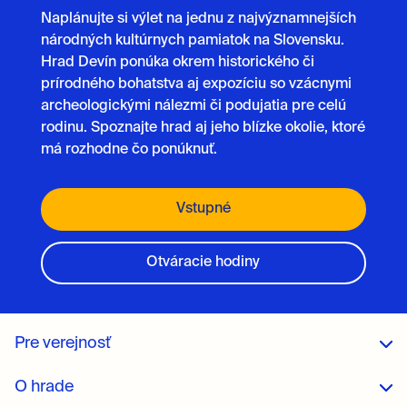
Naplánujte si výlet na jednu z najvýznamnejších
národných kultúrnych pamiatok na Slovensku.
Hrad Devín ponúka okrem historického či
prírodného bohatstva aj expozíciu so vzácnymi
archeologickými nálezmi či podujatia pre celú
rodinu. Spoznajte hrad aj jeho blízke okolie, ktoré
má rozhodne čo ponúknuť.
Vstupné
Otváracie hodiny
Pre verejnosť
O hrade