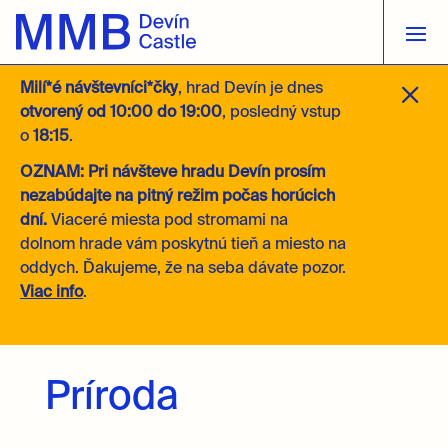
M
Milí*é návštevníci*čky
, hrad Devín je dnes
otvorený
od 10:00 do 19:00
, posledný vstup
o
18:15
.
OZNAM: Pri návšteve hradu Devín prosím
nezabúdajte na pitný režim počas horúcich
dní.
Viaceré miesta pod stromami na
dolnom hrade vám poskytnú tieň a miesto na
oddych. Ďakujeme, že na seba dávate pozor.
Viac info
.
Príroda