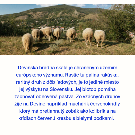
Devínska hradná skala je chráneným územím
európskeho významu. Rastie tu palina rakúska,
raritný druh z dôb ľadových, je to jediné miesto
jej výskytu na Slovensku. Jej biotop pomáha
zachovať obnovená pastva. Zo vzácnych druhov
žije na Devíne napríklad muchárik
červenokrídly
,
ktorý má pretiahnutý zobák ako kolibrík a na
krídlach červenú kresbu s bielymi bodkami.