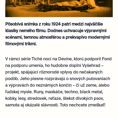
Pôsobivá snímka z roku 1924 patrí medzi najväčšie
klasiky nemého filmu.
Dodnes uchvacuje výpravnými
scénami, temnou atmosférou a prekvapivo modernými
filmovými trikmi.
V rámci série Tiché noci na Devíne, ktorú podporil Fond
na podporu umenia, ho hudobne doplní Vyšehrad –
projekt, spájajúci rôznorodé vplyvy do nečakaných
podôb. Jeho piesne rozprávajú o snových putovaniach
a výpravách do neznámych končín – či už zeme, alebo
ľudskej mysle. Runy, maskáče, techno, black metal,
kobky, lesy, stredovek, reťaze, štekot divokých psov,
samota aj okázalé slávnosti. Toto nechcete zmeškať!