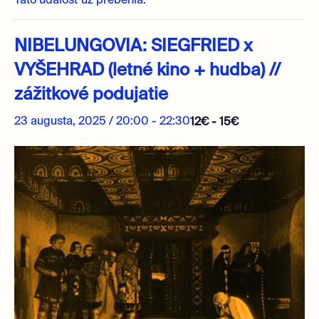
Táto udalosť už prebehla.
NIBELUNGOVIA: SIEGFRIED x
VYŠEHRAD (letné kino + hudba) //
zážitkové podujatie
23 augusta, 2025 / 20:00
-
22:30
12€ - 15€