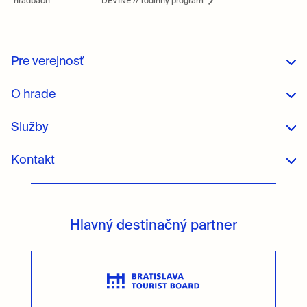
hradbách
DEVÍNE // rodinný program
Pre verejnosť
O hrade
Služby
Kontakt
Hlavný destinačný partner