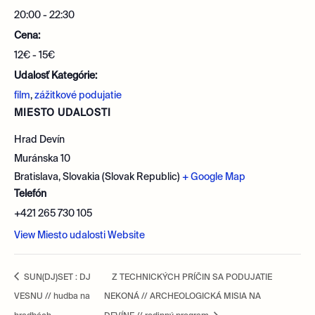
20:00 - 22:30
Cena:
12€ - 15€
Udalosť Kategórie:
film
,
zážitkové podujatie
MIESTO UDALOSTI
Hrad Devín
Muránska 10
Bratislava
,
Slovakia (Slovak Republic)
+ Google Map
Telefón
+421 265 730 105
View Miesto udalosti Website
SUN(DJ)SET : DJ
Z TECHNICKÝCH PRÍČIN SA PODUJATIE
VESNU // hudba na
NEKONÁ // ARCHEOLOGICKÁ MISIA NA