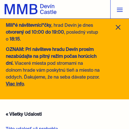
M
Milí*é návštevníci*čky
, hrad Devín je dnes
otvorený
od 10:00 do 19:00
, posledný vstup
o
18:15
.
OZNAM: Pri návšteve hradu Devín prosím
nezabúdajte na pitný režim počas horúcich
dní.
Viaceré miesta pod stromami na
dolnom hrade vám poskytnú tieň a miesto na
oddych. Ďakujeme, že na seba dávate pozor.
Viac info
.
« Všetky Udalosti