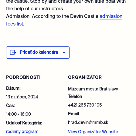
the castle. Stop by and create your own little boat with
the help of our instructors.
Admission: According to the Devín Castle
admission
fees list.
Pridať do kalendára
PODROBNOSTI
ORGANIZÁTOR
Dátum:
Múzeum mesta Bratislavy
Telefón
13 októbra, 2024
+421 265 730 105
Čas:
Email
14:00 - 16:00
hrad.devin@mmb.sk
Udalosť Kategória:
rodinný program
View Organizátor Website