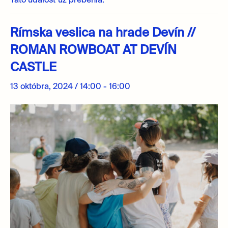
Táto udalosť už prebehla.
Rímska veslica na hrade Devín //
ROMAN ROWBOAT AT DEVÍN
CASTLE
13 októbra, 2024 / 14:00
-
16:00