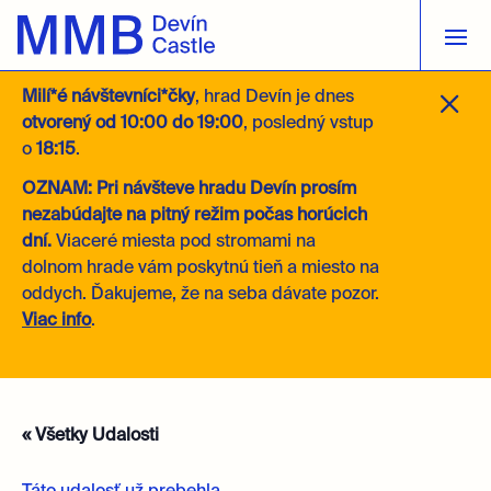
M
Milí*é návštevníci*čky
, hrad Devín je dnes
otvorený
od 10:00 do 19:00
, posledný vstup
o
18:15
.
OZNAM: Pri návšteve hradu Devín prosím
nezabúdajte na pitný režim počas horúcich
dní.
Viaceré miesta pod stromami na
dolnom hrade vám poskytnú tieň a miesto na
oddych. Ďakujeme, že na seba dávate pozor.
Viac info
.
« Všetky Udalosti