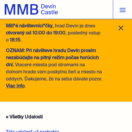
M
Milí*é návštevníci*čky
, hrad Devín je dnes
otvorený
od 10:00 do 19:00
, posledný vstup
o
18:15
.
OZNAM: Pri návšteve hradu Devín prosím
nezabúdajte na pitný režim počas horúcich
dní.
Viaceré miesta pod stromami na
dolnom hrade vám poskytnú tieň a miesto na
oddych. Ďakujeme, že na seba dávate pozor.
Viac info
.
« Všetky Udalosti