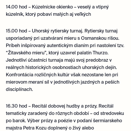
14.00 hod – Kúzelnícke okienko – veselý a vtipný
kúzelník, ktorý pobaví malých aj veľkých
15.00 hod – Uhorský rytiersky turnaj. Rytiersky turnaj
usporiadaný pri uzatváraní mieru s Osmanskou ríšou.
Príbeh inšpirovaný autentickým dianím pri nastolení tzv.
“Žitavského mieru”, ktorý uzavrel palatín Thurzo.
Jednotliví účastníci turnaja majú svoj predobraz v
reálnych historických osobnostiach uhorských dejín.
Konfrontácia rozličných kultúr však nezostane len pri
mierovom meraní síl v jednotlivých jazdných a peších
disciplínach.
16.30 hod – Recitál dobovej hudby a prózy. Recitál
tematicky zaradený do rôznych období – od stredoveku
po barok. Výber prózy a poézie v podaní šermiarskeho
majstra Petra Kozu doplnený o živý alebo