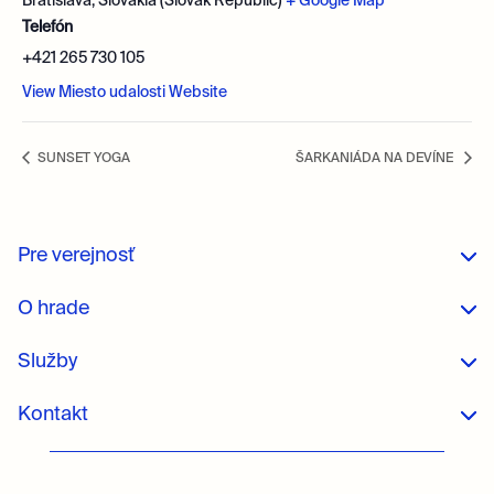
Bratislava
,
Slovakia (Slovak Republic)
+ Google Map
Telefón
+421 265 730 105
View Miesto udalosti Website
SUNSET YOGA
ŠARKANIÁDA NA DEVÍNE
Pre verejnosť
O hrade
Služby
Kontakt