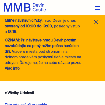
M
Milí*é návštevníci*čky
, hrad Devín je dnes
otvorený
od 10:00 do 19:00
, posledný vstup
o
18:15
.
OZNAM: Pri návšteve hradu Devín prosím
nezabúdajte na pitný režim počas horúcich
dní.
Viaceré miesta pod stromami na
dolnom hrade vám poskytnú tieň a miesto na
oddych. Ďakujeme, že na seba dávate pozor.
Viac info
.
« Všetky Udalosti