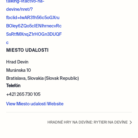
talking-vtactvo-na-
devine/nret/?
fbclid=IwAR31h56c5oGXru
BOley6ZQo5cIENlhrnecvRc
SsRtfMXnqZ1rHOGn3DUQF
c
MIESTO UDALOSTI
Hrad Devín
Muránska 10
Bratislava
,
Slovakia (Slovak Republic)
Telefón
+421 265 730 105
View Miesto udalosti Website
HRADNÉ HRY NA DEVÍNE: RYTIERI NA DEVÍNE