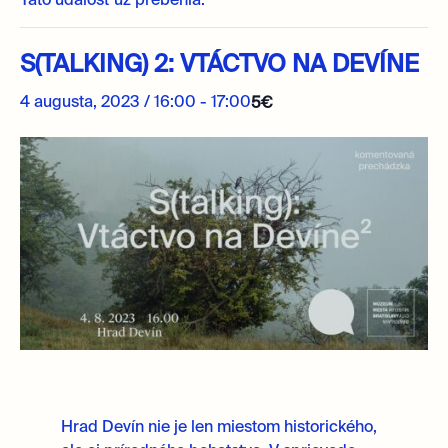
Táto udalosť už prebehla.
S(TALKING) 2: VTÁCTVO NA DEVÍNE
4 augusta, 2023 / 16:00
-
17:00
5€
Hrad Devín nie je len miestom historického,