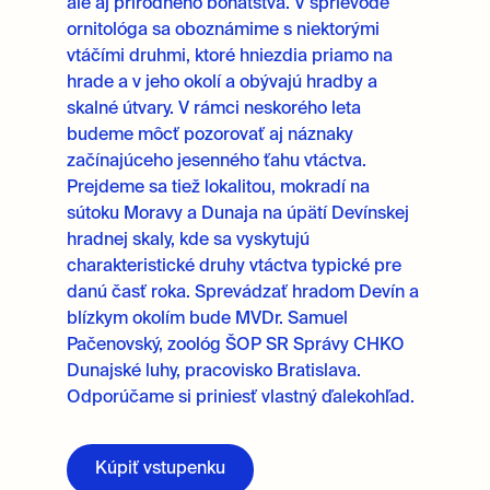
ale aj prírodného bohatstva. V sprievode
ornitológa sa oboznámime s niektorými
vtáčími druhmi, ktoré hniezdia priamo na
hrade a v jeho okolí a obývajú hradby a
skalné útvary. V rámci neskorého leta
budeme môcť pozorovať aj náznaky
začínajúceho jesenného ťahu vtáctva.
Prejdeme sa tiež lokalitou, mokradí na
sútoku Moravy a Dunaja na úpätí Devínskej
hradnej skaly, kde sa vyskytujú
charakteristické druhy vtáctva typické pre
danú časť roka. Sprevádzať hradom Devín a
blízkym okolím bude MVDr. Samuel
Pačenovský
, zoológ ŠOP SR Správy CHKO
Dunajské luhy, pracovisko Bratislava.
Odporúčame si priniesť vlastný ďalekohľad.
Kúpiť vstupenku