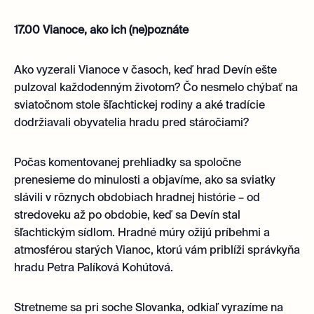
17.00 Vianoce, ako ich (ne)poznáte
Ako vyzerali Vianoce v časoch, keď hrad Devín ešte
pulzoval každodenným životom? Čo nesmelo chýbať na
sviatočnom stole šľachtickej rodiny a aké tradície
dodržiavali obyvatelia hradu pred stáročiami?
Počas komentovanej prehliadky sa spoločne
prenesieme do minulosti a objavíme, ako sa sviatky
slávili v rôznych obdobiach hradnej histórie – od
stredoveku až po obdobie, keď sa Devín stal
šľachtickým sídlom. Hradné múry ožijú príbehmi a
atmosférou starých Vianoc, ktorú vám priblíži správkyňa
hradu Petra Palíková Kohútová.
Stretneme sa pri soche Slovanka, odkiaľ vyrazíme na