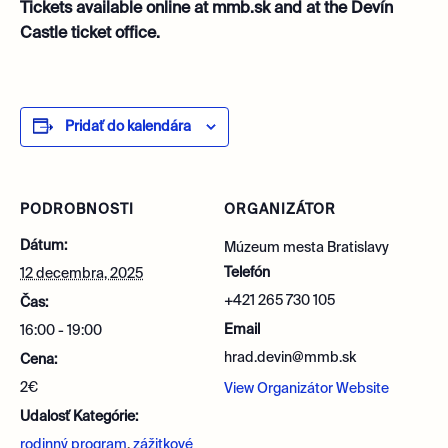
Tickets available online at mmb.sk and at the Devín
Castle ticket office.
Pridať do kalendára
PODROBNOSTI
ORGANIZÁTOR
Dátum:
Múzeum mesta Bratislavy
Telefón
12 decembra, 2025
+421 265 730 105
Čas:
Email
16:00 - 19:00
hrad.devin@mmb.sk
Cena:
2€
View Organizátor Website
Udalosť Kategórie:
rodinný program
,
zážitkové