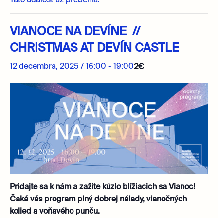
Táto udalosť už prebehla.
VIANOCE NA DEVÍNE //
CHRISTMAS AT DEVÍN CASTLE
12 decembra, 2025 / 16:00
-
19:00
2€
Pridajte sa k nám a zažite kúzlo blížiacich sa Vianoc!
Čaká vás program plný dobrej nálady, vianočných
kolied a voňavého punču.