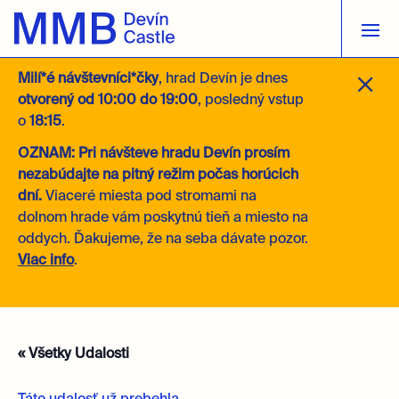
M
Milí*é návštevníci*čky
, hrad Devín je dnes
otvorený
od 10:00 do 19:00
, posledný vstup
o
18:15
.
OZNAM: Pri návšteve hradu Devín prosím
nezabúdajte na pitný režim počas horúcich
dní.
Viaceré miesta pod stromami na
dolnom hrade vám poskytnú tieň a miesto na
oddych. Ďakujeme, že na seba dávate pozor.
Viac info
.
« Všetky Udalosti