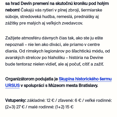
sa hrad Devín premení na skutočnú kroniku pod holým
nebom!
Čakajú vás rytieri v plnej zbroji, šermiarske
súboje, stredoveká hudba, remeslá, prednášky aj
zážitky pre malých aj veľkých zvedavcov.
Zažijete atmosféru dávnych čias tak, ako ste ju ešte
nepoznali – nie len ako diváci, ale priamo v centre
diania. Od rímskych legionárov po šľachtickú módu, od
avarských strelcov po hlaholiku – história na Devíne
bude tentoraz nielen vidieť, ale aj počuť, cítiť a zažiť.
Organizátorom podujatia je
Skupina historického šermu
URSUS
v spolupráci s Múzeom mesta Bratislavy.
Vstupenky:
základné: 12 € / zľavené: 6 € / veľké rodinné:
(2+3) 27 € / malé rodinné: (1+2) 15 €