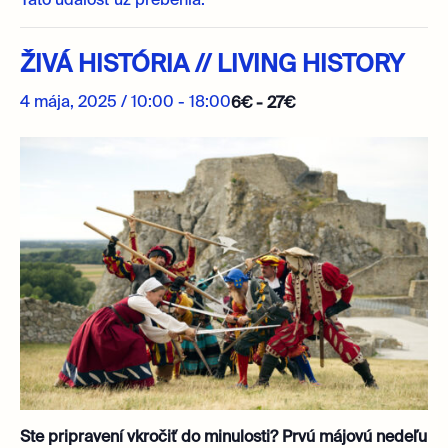
Táto udalosť už prebehla.
ŽIVÁ HISTÓRIA // LIVING HISTORY
4 mája, 2025 / 10:00
-
18:00
6€ - 27€
Ste pripravení vkročiť do minulosti? Prvú májovú nedeľu