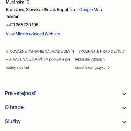
Muránska 10
Bratislava
,
Slovakia (Slovak Republic)
+ Google Map
Telefón
+421 265 730 105
View Miesto udalosti Website
ODVÁŽNE PÁTRANIE NA HRADE DEVÍN
SPOZNAJTE HRAD DEVÍN //
– STRATIL SA ĽUDOVÍT! // podujatie pre
lektorské výklady v
rodiny s deťmi
slovenskom jazyku
Pre verejnosť
O hrade
Služby