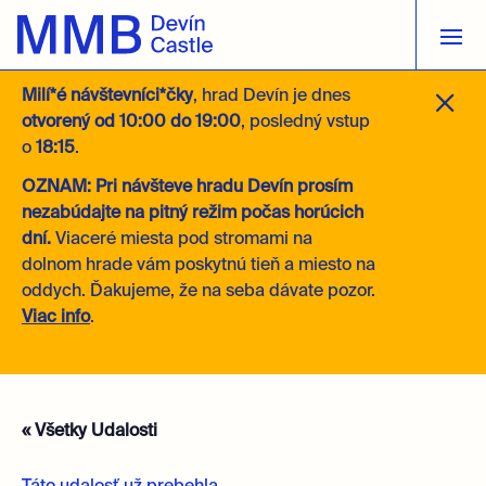
M
Milí*é návštevníci*čky
, hrad Devín je dnes
otvorený
od 10:00 do 19:00
, posledný vstup
o
18:15
.
OZNAM: Pri návšteve hradu Devín prosím
nezabúdajte na pitný režim počas horúcich
dní.
Viaceré miesta pod stromami na
dolnom hrade vám poskytnú tieň a miesto na
oddych. Ďakujeme, že na seba dávate pozor.
Viac info
.
« Všetky Udalosti