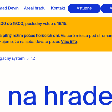
hrad Devín
Areál hradu
Kontakt
Vstupné
V
:00 do 19:00
, posledný vstup o
18:15
.
 pitný režim počas horúcich dní.
Viaceré miesta pod stroma
kujeme, že na seba dávate pozor.
Viac info
.
igačný systém
12
 na hrade