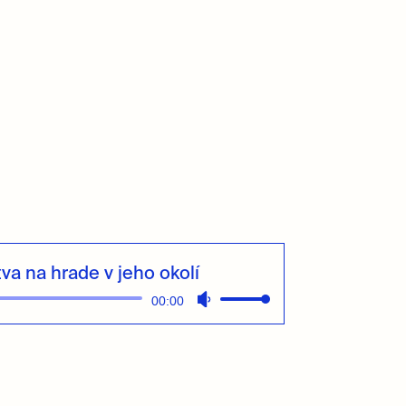
tva na hrade v jeho okolí
00:00
Pomocou
šípok
hore/dole
zvýšite
alebo