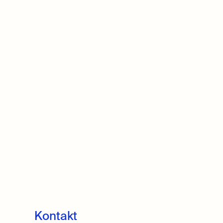
znížite
hlasitosť.
Kontakt