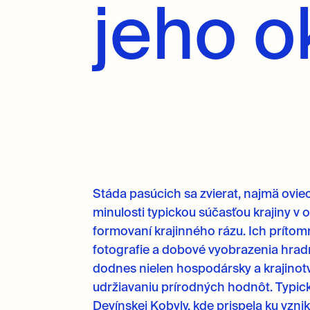
jeho o
Stáda pasúcich sa zvierat, najmä oviec
minulosti typickou súčasťou krajiny v 
formovaní krajinného rázu. Ich príto
fotografie a dobové vyobrazenia hradn
dodnes nielen hospodársky a krajinotv
udržiavaniu prírodných hodnôt. Typic
Devínskej Kobyly, kde prispela ku vzn