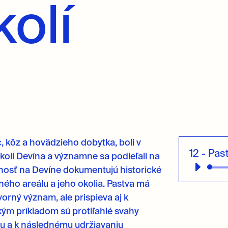
kolí
, kôz a hovädzieho dobytka, boli v
12 - Pas
okolí Devína a významne sa podieľali na
Audio
mnosť na Devíne dokumentujú historické
prehrávač
ého areálu a jeho okolia. Pastva má
orný význam, ale prispieva aj k
kým príkladom sú protiľahlé svahy
iku a k následnému udržiavaniu