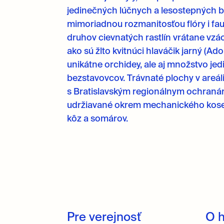
jedinečných lúčnych a lesostepných bi
mimoriadnou rozmanitosťou flóry i fau
druhov cievnatých rastlín vrátane v
ako sú žlto kvitnúci hlaváčik jarný (Ad
unikátne orchidey, ale aj množstvo je
bezstavovcov. Trávnaté plochy v areál
s Bratislavským regionálnym ochranár
udržiavané okrem mechanického kosen
kôz a somárov.
Pre verejnosť
O 