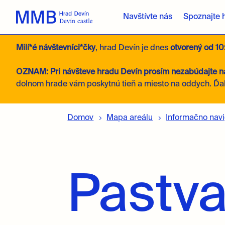
Navštívte nás
Spoznajte 
Milí*é návštevníci*čky
, hrad Devín je dnes
otvorený
od 10
OZNAM: Pri návšteve hradu Devín prosím nezabúdajte na
dolnom hrade vám poskytnú tieň a miesto na oddych. Ďa
Domov
Mapa areálu
Informačno nav
Pastva