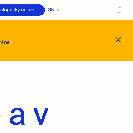
stupenky online
SK
M
mi na
 a v