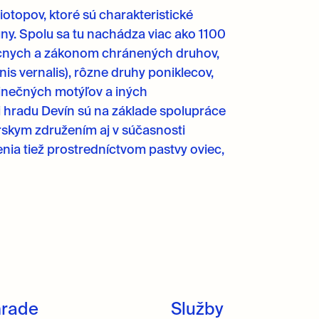
otopov, ktoré sú charakteristické
ny. Spolu sa tu nachádza viac ako 1100
zácnych a zákonom chránených druhov,
onis vernalis), rôzne druhy poniklecov,
dinečných motýľov a iných
i hradu Devín sú na základe spolupráce
skym združením aj v súčasnosti
ia tiež prostredníctvom pastvy oviec,
hrade
Služby