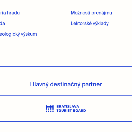
ória hradu
Možnosti prenájmu
oda
Lektorské výklady
eologický výskum
Hlavný destinačný partner