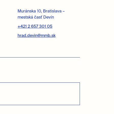
Muránska 10, Bratislava –
mestská časť Devín
+421 2 657 301 05
hrad.devin@mmb.sk