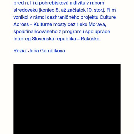
pred n. l.) a pohrebiskovú aktivitu v ranom
stredoveku (koniec 8. až začiatok 10. stor.). Film
vznikol v rámci cezhraničného projektu Culture
Across – Kultúrne mosty cez rieku Morava,
spolufinancovaného z programu spolupráce
Interreg Slovenská republika – Rakúsko.
Réžia: Jana Gombiková