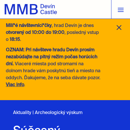
M
Milí*é návštevníci*čky
, hrad Devín je dnes
otvorený
od 10:00 do 19:00
, posledný vstup
o
18:15
.
OZNAM: Pri návšteve hradu Devín prosím
nezabúdajte na pitný režim počas horúcich
dní.
Viaceré miesta pod stromami na
dolnom hrade vám poskytnú tieň a miesto na
oddych. Ďakujeme, že na seba dávate pozor.
Viac info
.
Aktuality
|
Archeologický výskum