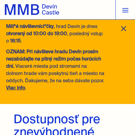
M
Milí*é návštevníci*čky
, hrad Devín je dnes
otvorený
od 10:00 do 19:00
, posledný vstup
o
18:15
.
OZNAM: Pri návšteve hradu Devín prosím
nezabúdajte na pitný režim počas horúcich
dní.
Viaceré miesta pod stromami na
dolnom hrade vám poskytnú tieň a miesto na
oddych. Ďakujeme, že na seba dávate pozor.
Viac info
.
Dostupnosť pre
znevýhodnené