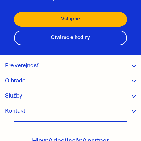
Vstupné
Otváracie hodiny
Pre verejnosť
O hrade
Služby
Kontakt