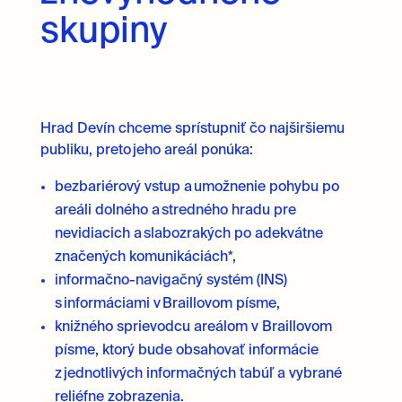
skupiny
Hrad Devín chceme sprístupniť čo najširšiemu
publiku, preto jeho areál ponúka:
bezbariérový vstup a umožnenie pohybu po
areáli dolného a stredného hradu pre
nevidiacich a slabozrakých po adekvátne
značených komunikáciách*,
informačno-navigačný systém (INS)
s informáciami v Braillovom písme,
knižného sprievodcu areálom v Braillovom
písme, ktorý bude obsahovať informácie
z jednotlivých informačných tabúľ a vybrané
reliéfne zobrazenia.